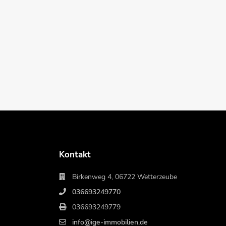
Kontakt
Birkenweg 4, 06722 Wetterzeube
036693249770
036693249779
info@ige-immobilien.de